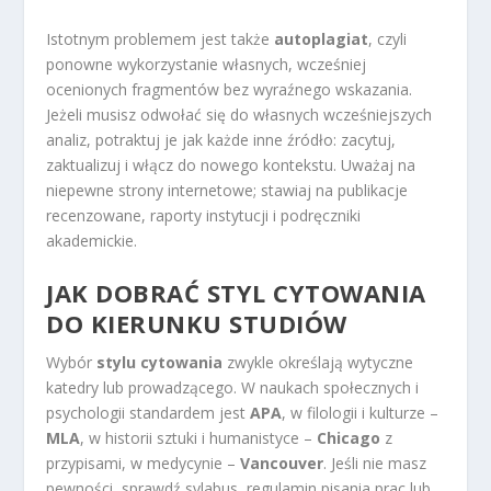
Istotnym problemem jest także
autoplagiat
, czyli
ponowne wykorzystanie własnych, wcześniej
ocenionych fragmentów bez wyraźnego wskazania.
Jeżeli musisz odwołać się do własnych wcześniejszych
analiz, potraktuj je jak każde inne źródło: zacytuj,
zaktualizuj i włącz do nowego kontekstu. Uważaj na
niepewne strony internetowe; stawiaj na publikacje
recenzowane, raporty instytucji i podręczniki
akademickie.
JAK DOBRAĆ STYL CYTOWANIA
DO KIERUNKU STUDIÓW
Wybór
stylu cytowania
zwykle określają wytyczne
katedry lub prowadzącego. W naukach społecznych i
psychologii standardem jest
APA
, w filologii i kulturze –
MLA
, w historii sztuki i humanistyce –
Chicago
z
przypisami, w medycynie –
Vancouver
. Jeśli nie masz
pewności, sprawdź sylabus, regulamin pisania prac lub