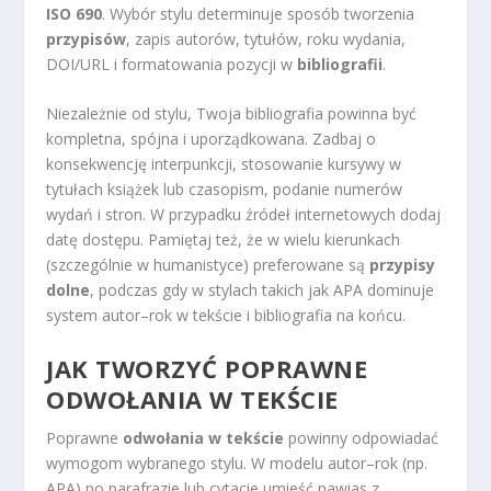
ISO 690
. Wybór stylu determinuje sposób tworzenia
przypisów
, zapis autorów, tytułów, roku wydania,
DOI/URL i formatowania pozycji w
bibliografii
.
Niezależnie od stylu, Twoja bibliografia powinna być
kompletna, spójna i uporządkowana. Zadbaj o
konsekwencję interpunkcji, stosowanie kursywy w
tytułach książek lub czasopism, podanie numerów
wydań i stron. W przypadku źródeł internetowych dodaj
datę dostępu. Pamiętaj też, że w wielu kierunkach
(szczególnie w humanistyce) preferowane są
przypisy
dolne
, podczas gdy w stylach takich jak APA dominuje
system autor–rok w tekście i bibliografia na końcu.
JAK TWORZYĆ POPRAWNE
ODWOŁANIA W TEKŚCIE
Poprawne
odwołania w tekście
powinny odpowiadać
wymogom wybranego stylu. W modelu autor–rok (np.
APA) po parafrazie lub cytacie umieść nawias z