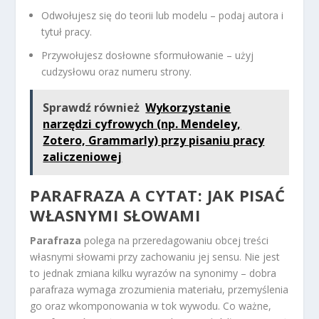
Odwołujesz się do teorii lub modelu – podaj autora i
tytuł pracy.
Przywołujesz dosłowne sformułowanie – użyj
cudzysłowu oraz numeru strony.
Sprawdź również
Wykorzystanie
narzędzi cyfrowych (np. Mendeley,
Zotero, Grammarly) przy pisaniu pracy
zaliczeniowej
PARAFRAZA A CYTAT: JAK PISAĆ
WŁASNYMI SŁOWAMI
Parafraza
polega na przeredagowaniu obcej treści
własnymi słowami przy zachowaniu jej sensu. Nie jest
to jednak zmiana kilku wyrazów na synonimy – dobra
parafraza wymaga zrozumienia materiału, przemyślenia
go oraz wkomponowania w tok wywodu. Co ważne,