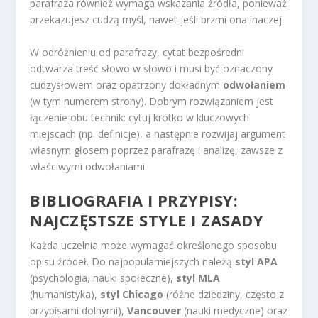
parafraza również wymaga wskazania źródła, ponieważ
przekazujesz cudzą myśl, nawet jeśli brzmi ona inaczej.
W odróżnieniu od parafrazy, cytat bezpośredni
odtwarza treść słowo w słowo i musi być oznaczony
cudzysłowem oraz opatrzony dokładnym
odwołaniem
(w tym numerem strony). Dobrym rozwiązaniem jest
łączenie obu technik: cytuj krótko w kluczowych
miejscach (np. definicje), a następnie rozwijaj argument
własnym głosem poprzez parafrazę i analizę, zawsze z
właściwymi odwołaniami.
BIBLIOGRAFIA I PRZYPISY:
NAJCZĘSTSZE STYLE I ZASADY
Każda uczelnia może wymagać określonego sposobu
opisu źródeł. Do najpopularniejszych należą
styl APA
(psychologia, nauki społeczne),
styl MLA
(humanistyka),
styl Chicago
(różne dziedziny, często z
przypisami dolnymi),
Vancouver
(nauki medyczne) oraz