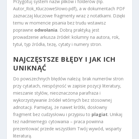
Przygotuj system nazw plików i folderów (np.
Autor_Rok_KluczoweSłowo.pdf), a w dokumentach PDF
zaznaczaj kluczowe fragmenty wraz z notatkami. Dzięki
temu w momencie pisania bez trudu wstawisz
poprawne
odwołania
. Dobrą praktyką jest
prowadzenie arkusza źródeł: kolumny na autora, rok,
tytuł, typ źródła, tezę, cytaty i numery stron.
NAJCZĘSTSZE BŁĘDY I JAK ICH
UNIKNĄĆ
Do powszechnych błędów należą: brak numerów stron
przy cytatach, niespójność w zapisie pozycji literatury,
mieszanie stylów, nieoznaczona parafraza i
wykorzystywanie źródeł wtórnych bez stosownej
adnotacji. Pamiętaj, że nawet krótki, dosłowny
fragment bez cudzysłowu i przypisu to
plagiat
. Unikaj
też nadmiernego cytowania – praca powinna
prezentować przede wszystkim Twój wywód, wsparty
literaturą.