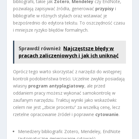
bibliografii, takie jak
Zotero
,
Mendeley
czy EndNote,
pozwalają zapisywać źródła, generować
przypisy
i
bibliografie w różnych stylach oraz wstawiać je
bezpośrednio do edytora tekstu. To oszczędność czasu
i mniejsze ryzyko błędów formalnych.
Sprawdź również
Najczęstsze błędy w
pracach zaliczeniowych i jak ich uniknąć
Oprócz tego warto skorzystać z narzędzi do wstępnej
kontroli podobieństwa treści. Uczelnie zwykle posiadają
własny
program antyplagiatowy
, ale przed
oddaniem pracy możesz wykonać samokontrolę w
zaufanym narzędziu. Traktuj wyniki jako wskazówki:
celem nie jest „zbicie procentu” za wszelką cenę, lecz
rzetelne opracowanie źródeł i poprawne
cytowanie
.
Menedżery bibliografii: Zotero, Mendeley, EndNote
(automatyczne generowanie cytowań).