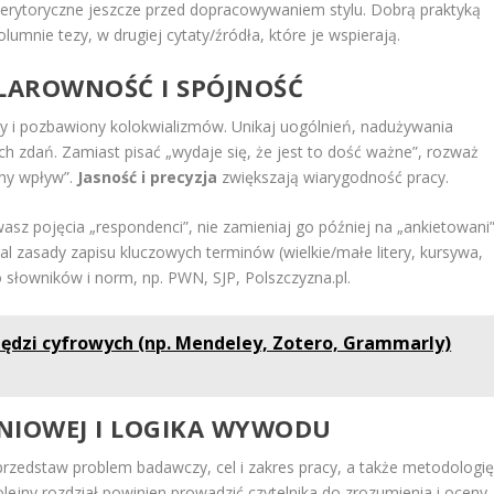
erytoryczne jeszcze przed dopracowywaniem stylu. Dobrą praktyką
umnie tezy, w drugiej cytaty/źródła, które je wspierają.
 KLAROWNOŚĆ I SPÓJNOŚĆ
wy i pozbawiony kolokwializmów. Unikaj uogólnień, nadużywania
nych zdań. Zamiast pisać „wydaje się, że jest to dość ważne”, rozważ
tny wpływ”.
Jasność i precyzja
zwiększają wiarygodność pracy.
żywasz pojęcia „respondenci”, nie zamieniaj go później na „ankietowani”
al zasady zapisu kluczowych terminów (wielkie/małe litery, kursywa,
do słowników i norm, np. PWN, SJP, Polszczyzna.pl.
ędzi cyfrowych (np. Mendeley, Zotero, Grammarly)
NIOWEJ I LOGIKA WYWODU
rzedstaw problem badawczy, cel i zakres pracy, a także metodologi
olejny rozdział powinien prowadzić czytelnika do zrozumienia i oceny