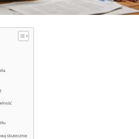
fia
ę
telność
ółu
ową skutecznie