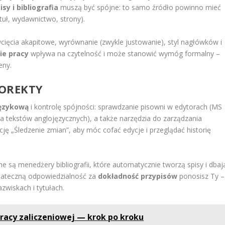
isy i bibliografia
muszą być spójne: to samo źródło powinno mieć
tuł, wydawnictwo, strony).
 wcięcia akapitowe, wyrównanie (zwykle justowanie), styl nagłówków i
e pracy
wpływa na czytelność i może stanowić wymóg formalny –
eny.
KOREKTY
językową
i kontrolę spójności: sprawdzanie pisowni w edytorach (MS
 tekstów anglojęzycznych), a także narzędzia do zarządzania
ję „Śledzenie zmian”, aby móc cofać edycje i przeglądać historię
e są menedżery bibliografii, które automatycznie tworzą spisy i dbaj
tateczną odpowiedzialność za
dokładność przypisów
ponosisz Ty –
zwiskach i tytułach.
pracy zaliczeniowej — krok po kroku