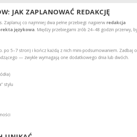
: JAK ZAPLANOWAĆ REDAKCJĘ
s. Zaplanuj co najmniej dwa pełne przebiegi: najpierw
redakcja
orekta językowa
. Między przebiegami zrób 24–48 godzin przerwy, b
(np. po 5–7 stron) i kończ każdą z nich mini‑podsumowaniem. Zadbaj 
adzącego — zwykle wymagają one dodatkowego dnia lub dwóch.
ródła)
” stylu
jności
CH UNIKAĆ