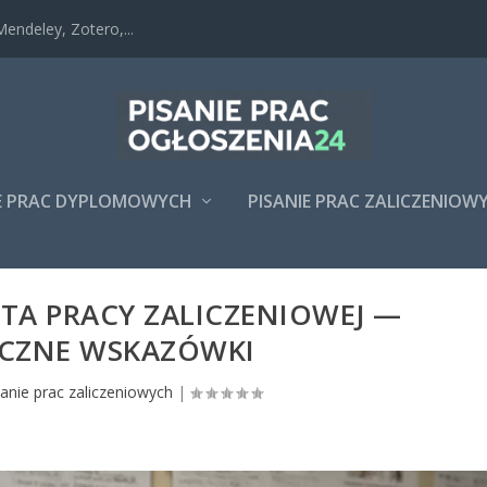
endeley, Zotero,...
IE PRAC DYPLOMOWYCH
PISANIE PRAC ZALICZENIOW
KTA PRACY ZALICZENIOWEJ —
CZNE WSKAZÓWKI
sanie prac zaliczeniowych
|