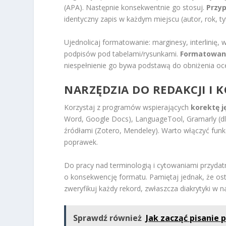
(APA). Następnie konsekwentnie go stosuj.
Przyp
identyczny zapis w każdym miejscu (autor, rok, ty
Ujednolicaj formatowanie: marginesy, interlinię,
podpisów pod tabelami/rysunkami.
Formatowani
niespełnienie go bywa podstawą do obniżenia oc
NARZĘDZIA DO REDAKCJI I 
Korzystaj z programów wspierających
korektę 
Word, Google Docs), LanguageTool, Gramarly (dla
źródłami (Zotero, Mendeley). Warto włączyć funkc
poprawek.
Do pracy nad terminologią i cytowaniami przydatn
o konsekwencję formatu. Pamiętaj jednak, że os
zweryfikuj każdy rekord, zwłaszcza diakrytyki w na
Sprawdź również
Jak zacząć pisanie 