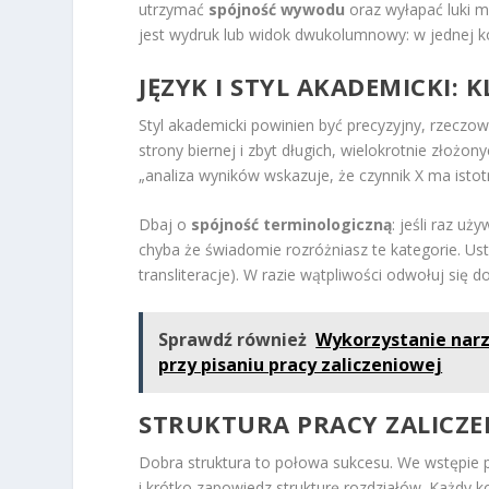
utrzymać
spójność wywodu
oraz wyłapać luki m
jest wydruk lub widok dwukolumnowy: w jednej kol
JĘZYK I STYL AKADEMICKI:
Styl akademicki powinien być precyzyjny, rzeczo
strony biernej i zbyt długich, wielokrotnie złożo
„analiza wyników wskazuje, że czynnik X ma isto
Dbaj o
spójność terminologiczną
: jeśli raz u
chyba że świadomie rozróżniasz te kategorie. Ust
transliteracje). W razie wątpliwości odwołuj się 
Sprawdź również
Wykorzystanie narz
przy pisaniu pracy zaliczeniowej
STRUKTURA PRACY ZALICZE
Dobra struktura to połowa sukcesu. We wstępie p
i krótko zapowiedz strukturę rozdziałów. Każdy k