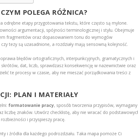
 CZYM POLEGA RÓŻNICA?
a odrębne etapy przygotowania tekstu, które często są mylone.
owności argumentacji, spójności terminologicznej i stylu. Obejmuje
ijaniem fragmentów oraz dopasowaniem tonu do wymogów
czy tezy są uzasadnione, a rozdziały mają sensowną kolejność.
: poprawa błędów ortograficznych, interpunkcyjnych, gramatycznych i
 skrótów, dat, liczb, sprawdzasz konsekwencję w nazewnictwie oraz
dzielić te procesy w czasie, aby nie mieszać porządkowania treści z
JI: PLAN I MATERIAŁY
lni:
formatowanie pracy
, sposób tworzenia przypisów, wymagany
 oraz liczbę znaków. Utwórz checklistę, aby nie wracać do podstawowyc
 rozbieżności i przyspieszy pracę.
enty i źródła dla każdego podrozdziału. Taka mapa pomoże Ci