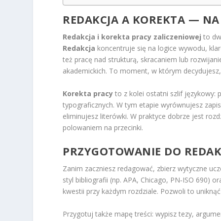
REDAKCJA A KOREKTA — NA
Redakcja i korekta pracy zaliczeniowej
to dw
Redakcja
koncentruje się na logice wywodu, klar
też pracę nad strukturą, skracaniem lub rozw
akademickich. To moment, w którym decydujesz, 
Korekta pracy
to z kolei ostatni szlif językowy
typograficznych. W tym etapie wyrównujesz zapis
eliminujesz literówki. W praktyce dobrze jest roz
polowaniem na przecinki.
PRZYGOTOWANIE DO REDAKC
Zanim zaczniesz redagować, zbierz wytyczne ucze
styl bibliografii (np. APA, Chicago, PN‑ISO 690)
kwestii przy każdym rozdziale. Pozwoli to uniknąć
Przygotuj także mapę treści: wypisz tezy, argum