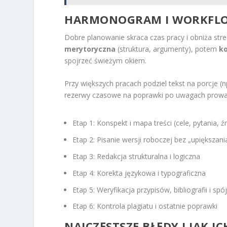
HARMONOGRAM I WORKFLOW
Dobre planowanie skraca czas pracy i obniża stre
merytoryczna
(struktura, argumenty), potem
k
spojrzeć świeżym okiem.
Przy większych pracach podziel tekst na porcje 
rezerwy czasowe na poprawki po uwagach prow
Etap 1: Konspekt i mapa treści (cele, pytania, ź
Etap 2: Pisanie wersji roboczej bez „upiększania
Etap 3: Redakcja strukturalna i logiczna
Etap 4: Korekta językowa i typograficzna
Etap 5: Weryfikacja przypisów, bibliografii i spó
Etap 6: Kontrola plagiatu i ostatnie poprawki
NAJCZĘSTSZE BŁĘDY I JAK I