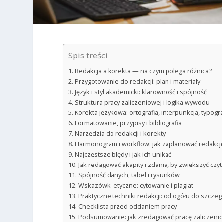
Spis treści
Redakcja a korekta — na czym polega różnica?
Przygotowanie do redakcji: plan i materiały
Język i styl akademicki: klarowność i spójność
Struktura pracy zaliczeniowej i logika wywodu
Korekta językowa: ortografia, interpunkcja, typogra
Formatowanie, przypisy i bibliografia
Narzędzia do redakcji i korekty
Harmonogram i workflow: jak zaplanować redakcj
Najczęstsze błędy i jak ich unikać
Jak redagować akapity i zdania, by zwiększyć czy
Spójność danych, tabel i rysunków
Wskazówki etyczne: cytowanie i plagiat
Praktyczne techniki redakcji: od ogółu do szczeg
Checklista przed oddaniem pracy
Podsumowanie: jak zredagować pracę zaliczeni