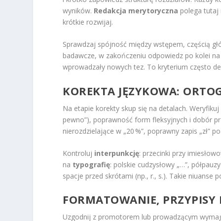
wyników.
Redakcja merytoryczna
polega tutaj 
krótkie rozwijaj.
Sprawdzaj spójność między wstępem, częścią głó
badawcze, w zakończeniu odpowiedz po kolei na ka
wprowadzały nowych tez. To kryterium często de
KOREKTA JĘZYKOWA: ORTOG
Na etapie korekty skup się na detalach. Weryfikuj 
pewno”), poprawność form fleksyjnych i dobór prz
nierozdzielające w „20 %”, poprawny zapis „zł” po l
Kontroluj
interpunkcję
: przecinki przy imiesło
na
typografię
: polskie cudzysłowy „…”, półpauz
spacje przed skrótami (np., r., s.). Takie niuanse
FORMATOWANIE, PRZYPISY I
Uzgodnij z promotorem lub prowadzącym wymagany