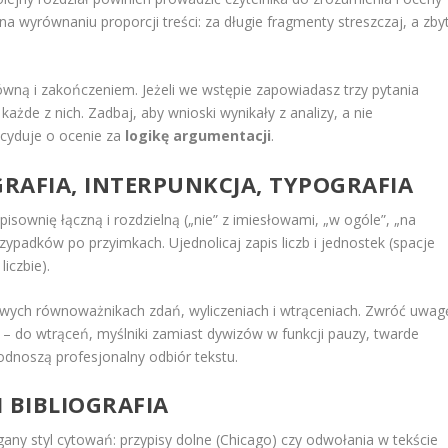
na wyrównaniu proporcji treści: za długie fragmenty streszczaj, a zby
wną i zakończeniem. Jeżeli we wstępie zapowiadasz trzy pytania
żde z nich. Zadbaj, aby wnioski wynikały z analizy, a nie
cyduje o ocenie za
logikę argumentacji
.
RAFIA, INTERPUNKCJA, TYPOGRAFIA
pisownię łączną i rozdzielną („nie” z imiesłowami, „w ogóle”, „na
ypadków po przyimkach. Ujednolicaj zapis liczb i jednostek (spacje
iczbie).
wowych równoważnikach zdań, wyliczeniach i wtrąceniach. Zwróć uwag
y – do wtrąceń, myślniki zamiast dywizów w funkcji pauzy, twarde
 podnoszą profesjonalny odbiór tekstu.
 BIBLIOGRAFIA
 styl cytowań: przypisy dolne (Chicago) czy odwołania w tekście